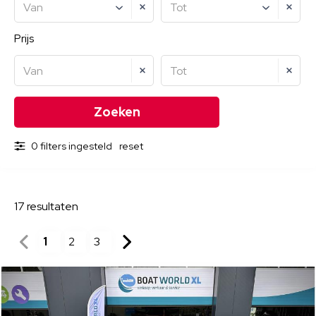
Van
Tot
Prijs
Van
Tot
0 filters ingesteld
reset
17
resultaten
1
2
3