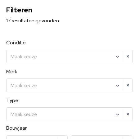
Filteren
17
resultaten
gevonden
Conditie
Maak keuze
Merk
Maak keuze
Type
Maak keuze
Bouwjaar