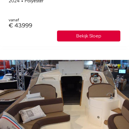
2024
Polyester
vanaf
€ 43.999
Bekijk Sloep